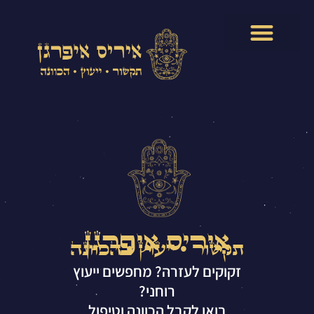
ילוג
תוכן
054-8949051⁩
איריס איפרגן
תקשור • ייעוץ • הכוונה
זקוקים לעזרה? מחפשים ייעוץ
רוחני?
בואו לקבל הכוונה וטיפול