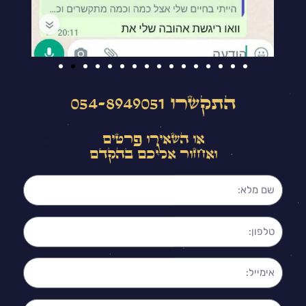
התקשרו 054-8949051⁩
או השאירו פרטים
ואחזור אליכם בהקדם